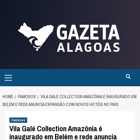
Skip
to
content
Primary
Menu
HOME
FAMOSOS
VILA GALÉ COLLECTION AMAZÔNIA É INAUGURADO EM
BELÉM E REDE ANUNCIA EXPANSÃO COM NOVOS HOTÉIS NO PAÍS
Famosos
Vila Galé Collection Amazônia é
inaugurado em Belém e rede anuncia