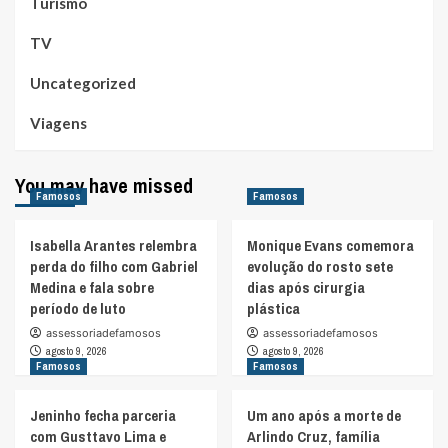
Turismo
TV
Uncategorized
Viagens
You may have missed
Famosos
Famosos
Isabella Arantes relembra
Monique Evans comemora
perda do filho com Gabriel
evolução do rosto sete
Medina e fala sobre
dias após cirurgia
período de luto
plástica
assessoriadefamosos
assessoriadefamosos
agosto 9, 2026
agosto 9, 2026
Famosos
Famosos
Jeninho fecha parceria
Um ano após a morte de
com Gusttavo Lima e
Arlindo Cruz, família