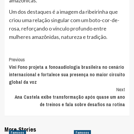
amazônicas.
Um dos destaques é a imagem da ribeirinha que
criou uma relação singular com um boto-cor-de-
rosa, reforçando o vínculo profundo entre
mulheres amazônidas, natureza e tradição.
Post
Previous
Vini Fono projeta a fonoaudiologia brasileira no cenário
Navigation
internacional e fortalece sua presença no maior circuito
global da voz
Next
Ana Castela exibe transformação após quase um ano
de treinos e fala sobre desafios na rotina
More Stories
Famosos
Famosos