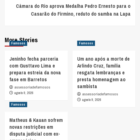
Câmara do Rio aprova Medalha Pedro Ernesto para o
Casarão do Firmino, reduto do samba na Lapa
More Stories
Famosos
Famosos
Jeninho fecha parceria
Um ano após a morte de
com Gusttavo Lima e
Arlindo Cruz, família
prepara estreia da nova
resgata lembranças e
fase em Barretos
presta homenagem ao
sambista
assessoriadefamosos
agosto 9, 2026
assessoriadefamosos
agosto 9, 2026
Famosos
Matheus & Kauan sofrem
novas restrições em
disputa judicial com ex-