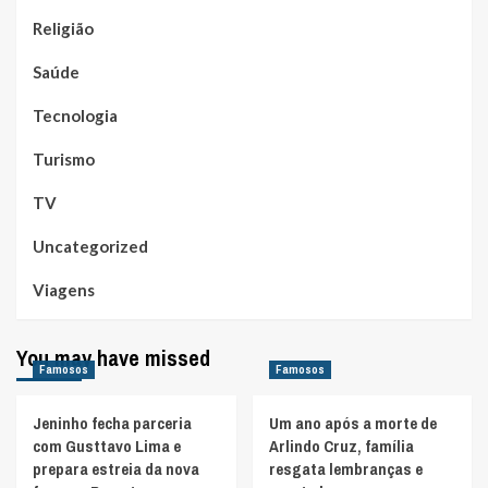
Religião
Saúde
Tecnologia
Turismo
TV
Uncategorized
Viagens
You may have missed
Famosos
Famosos
Jeninho fecha parceria
Um ano após a morte de
com Gusttavo Lima e
Arlindo Cruz, família
prepara estreia da nova
resgata lembranças e