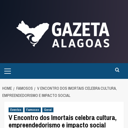
Skip
to
content
Primary
Menu
HOME
FAMOSOS
V ENCONTRO DOS IMORTAIS CELEBRA CULTURA,
EMPREENDEDORISMO E IMPACTO SOCIAL
Eventos
Famosos
Geral
V Encontro dos Imortais celebra cultura,
empreendedorismo e impacto social