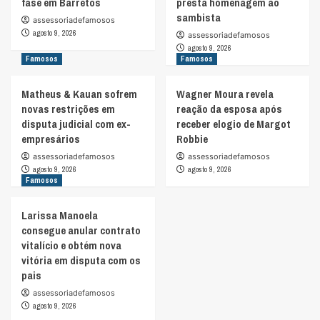
fase em Barretos
presta homenagem ao
sambista
assessoriadefamosos
agosto 9, 2026
assessoriadefamosos
agosto 9, 2026
Famosos
Famosos
Matheus & Kauan sofrem
Wagner Moura revela
novas restrições em
reação da esposa após
disputa judicial com ex-
receber elogio de Margot
empresários
Robbie
assessoriadefamosos
assessoriadefamosos
agosto 9, 2026
agosto 9, 2026
Famosos
Larissa Manoela
consegue anular contrato
vitalício e obtém nova
vitória em disputa com os
pais
assessoriadefamosos
agosto 9, 2026