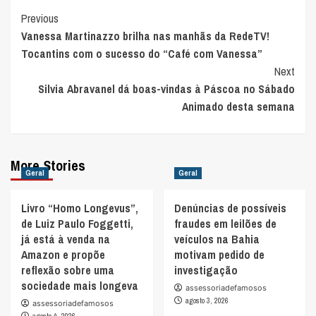
Post
Previous
Vanessa Martinazzo brilha nas manhãs da RedeTV!
Navigation
Tocantins com o sucesso do “Café com Vanessa”
Next
Silvia Abravanel dá boas-vindas à Páscoa no Sábado
Animado desta semana
More Stories
Geral
Geral
Livro “Homo Longevus”,
Denúncias de possíveis
de Luiz Paulo Foggetti,
fraudes em leilões de
já está à venda na
veículos na Bahia
Amazon e propõe
motivam pedido de
reflexão sobre uma
investigação
sociedade mais longeva
assessoriadefamosos
agosto 3, 2026
assessoriadefamosos