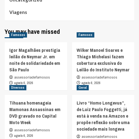
Viagens
You may have missed
Famosos
Famosos
Igor Magalhães prestigia
Wilker Manoel Soares e
leilão de Neymar Jr. em
Thiago Michelasi fazem
noite de solidariedade em
cobertura exclusiva do
São Paulo
Leilão do Instituto Neymar
assessoriadefamosos
assessoriadefamosos
agosto 6, 2026
agosto 6, 2026
Diversos
Geral
Tihuana homenageia
Livro “Homo Longevus”,
Mamonas Assassinas em
de Luiz Paulo Foggetti, já
DVD gravado no Capital
está à venda na Amazon e
Moto Week
propõe reflexão sobre uma
sociedade mais longeva
assessoriadefamosos
agosto 6, 2026
assessoriadefamosos