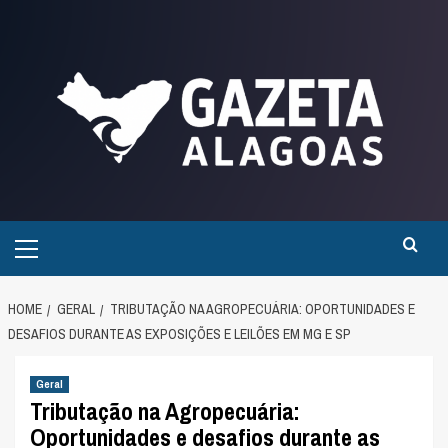
Skip
to
content
Primary
Menu
HOME
GERAL
TRIBUTAÇÃO NA AGROPECUÁRIA: OPORTUNIDADES E
DESAFIOS DURANTE AS EXPOSIÇÕES E LEILÕES EM MG E SP
Geral
Tributação na Agropecuária:
Oportunidades e desafios durante as