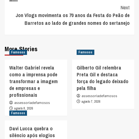
Next
Jon Vlogs movimenta os 70 anos da Festa do Peão de
Barretos ao lado de grandes nomes do sertanejo
More Stories
Famosos
Famosos
Walter Gabriel revela
Gilberto Gil relembra
como a imprensa pode
Preta Gil e destaca
transformar a imagem
força do legado deixado
de empresas e
pela filha
profissionais
assessoriadefamosos
agosto 7, 2026
assessoriadefamosos
agosto 8, 2026
Famosos
Davi Lucca quebra o
silêncio após elogios