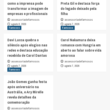
como a imprensa pode
Preta Gil e destaca força
transformar a imagem de
do legado deixado pela
empresas e profissionais
filha
assessoriadefamosos
assessoriadefamosos
agosto 8, 2026
agosto 7, 2026
Famosos
Famosos
Davi Lucca quebra o
Carol Nakamura deixa
silêncio após elogios nas
romance com Hungria em
redes e destaca educação
aberto ao falar sobre vida
recebida de Carol Dantas
amorosa
assessoriadefamosos
assessoriadefamosos
agosto 7, 2026
agosto 7, 2026
Famosos
João Gomes ganha festa
após aniversário na
Austrália, e Ary Mirelle
revela detalhes da
comemoração
assessoriadefamosos