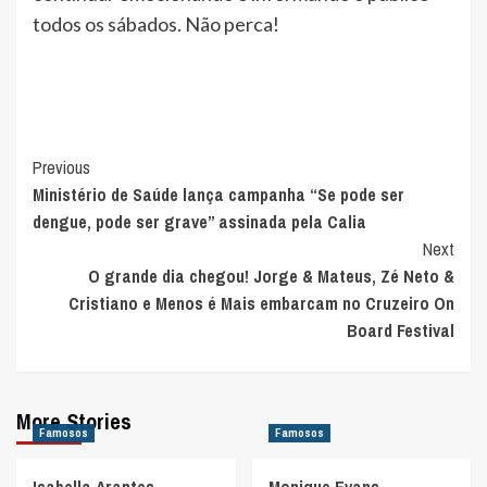
todos os sábados. Não perca!
Post
Previous
Ministério de Saúde lança campanha “Se pode ser
Navigation
dengue, pode ser grave” assinada pela Calia
Next
O grande dia chegou! Jorge & Mateus, Zé Neto &
Cristiano e Menos é Mais embarcam no Cruzeiro On
Board Festival
More Stories
Famosos
Famosos
Isabella Arantes
Monique Evans