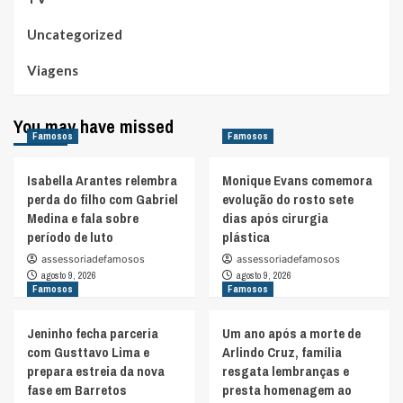
Uncategorized
Viagens
You may have missed
Famosos
Famosos
Isabella Arantes relembra
Monique Evans comemora
perda do filho com Gabriel
evolução do rosto sete
Medina e fala sobre
dias após cirurgia
período de luto
plástica
assessoriadefamosos
assessoriadefamosos
agosto 9, 2026
agosto 9, 2026
Famosos
Famosos
Jeninho fecha parceria
Um ano após a morte de
com Gusttavo Lima e
Arlindo Cruz, família
prepara estreia da nova
resgata lembranças e
fase em Barretos
presta homenagem ao