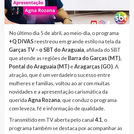
No último dia 5 de abril, ao meio-dia, o programa
+Q DIVAS
reestreou em grande estilo na tela da
Garças TV – o SBT do Araguaia
, afiliada do SBT
que atende as regiões de
Barra do Garças (MT),
Pontal do Araguaia (MT)
e
Aragarças (GO)
. A
atração, que é um verdadeiro sucesso entre
mulheres e famílias, voltou ao ar com muitas
novidades e a apresentação carismática da
querida
Agna Rozana
, que conduz o programa
com leveza, fé e informação de qualidade.
Transmitido em TV aberta pelo canal
4.1
, o
programa também se destaca por acompanhar as