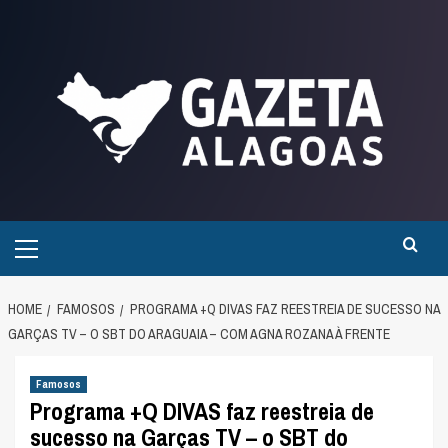
Skip
to
content
Primary
Menu
HOME
FAMOSOS
PROGRAMA +Q DIVAS FAZ REESTREIA DE SUCESSO NA
GARÇAS TV – O SBT DO ARAGUAIA – COM AGNA ROZANA À FRENTE
Famosos
Programa +Q DIVAS faz reestreia de
sucesso na Garças TV – o SBT do