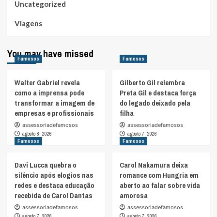
Uncategorized
Viagens
You may have missed
Famosos
Famosos
Walter Gabriel revela
Gilberto Gil relembra
como a imprensa pode
Preta Gil e destaca força
transformar a imagem de
do legado deixado pela
empresas e profissionais
filha
assessoriadefamosos
assessoriadefamosos
agosto 8, 2026
agosto 7, 2026
Famosos
Famosos
Davi Lucca quebra o
Carol Nakamura deixa
silêncio após elogios nas
romance com Hungria em
redes e destaca educação
aberto ao falar sobre vida
recebida de Carol Dantas
amorosa
assessoriadefamosos
assessoriadefamosos
agosto 7, 2026
agosto 7, 2026