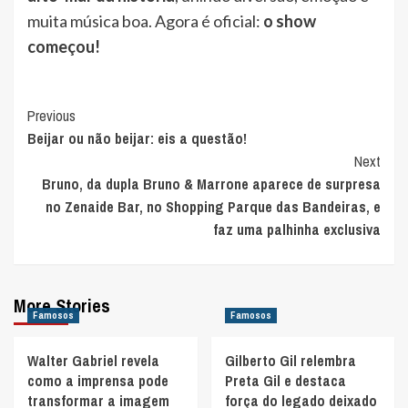
muita música boa. Agora é oficial:
o show
começou!
Post
Previous
Beijar ou não beijar: eis a questão!
Navigation
Next
Bruno, da dupla Bruno & Marrone aparece de surpresa
no Zenaide Bar, no Shopping Parque das Bandeiras, e
faz uma palhinha exclusiva
More Stories
Famosos
Famosos
Walter Gabriel revela
Gilberto Gil relembra
como a imprensa pode
Preta Gil e destaca
transformar a imagem
força do legado deixado