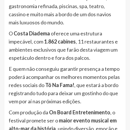
gastronomia refinada, piscinas, spa, teatro,
cassino e muito mais a bordo de um dos navios
mais luxuosos do mundo.
O
Costa Diadema
oferece uma estrutura
impecável, com
1.862 cabines
, 11 restaurantes e
ambientes exclusivos que farão desta viagem um
espetáculo dentro e fora dos palcos.
E quem não conseguiu garantir presença a tempo
poderá acompanhar os melhores momentos pelas
redes sociais do
Tô Na Fama!
, que estará a bordo
registrando tudo para deixar um gostinho do que
vem por aí nas próximas edições.
Com produção da
On Board Entretenimento
, o
festival promete ser o
maior evento musical em
alto-mar da história
, unindo diversão, emoção e