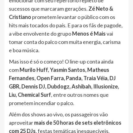
emocionar com seu repertório repleto de
sucessos que marcaram gerações.
Zé Neto &
Cristiano
prometem levantar o público com os
hits mais tocados do país. E para os fãs de pagode,
a vibe envolvente do grupo
Menos é Mais
vai
tomar conta do palco com muita energia, carisma
e boa música.
Mas isso é só o começo! O line-up conta ainda
com
Murilo Huff, Yasmin Santos, Matheus
Fernandes, Open Farra, Panda, Traia Véia, DJ
GBR, Dennis DJ, Dubdogz, Ashibah, Illusionize,
Liu, Chemical Surf
, entre outros nomes que
prometem incendiar o palco.
Além dos shows ao vivo, os passageiros vão
aproveitar
mais de 50 horas de sets eletrônicos
com 25 DJs
, festas temáticas inesquecíveis,