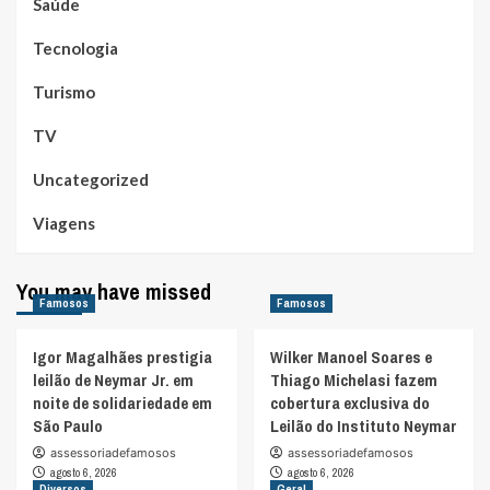
Saúde
Tecnologia
Turismo
TV
Uncategorized
Viagens
You may have missed
Famosos
Famosos
Igor Magalhães prestigia
Wilker Manoel Soares e
leilão de Neymar Jr. em
Thiago Michelasi fazem
noite de solidariedade em
cobertura exclusiva do
São Paulo
Leilão do Instituto Neymar
assessoriadefamosos
assessoriadefamosos
agosto 6, 2026
agosto 6, 2026
Diversos
Geral