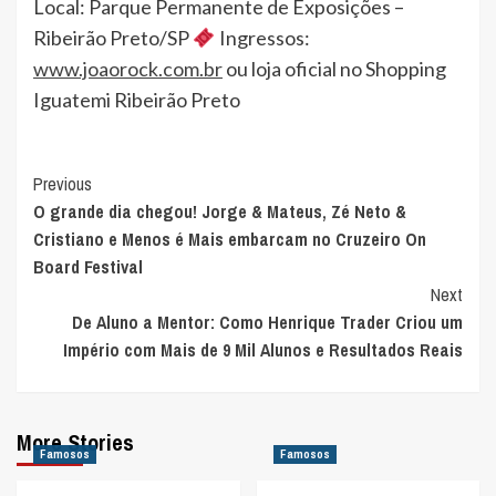
Local: Parque Permanente de Exposições –
Ribeirão Preto/SP
Ingressos:
www.joaorock.com.br
ou loja oficial no Shopping
Iguatemi Ribeirão Preto
Post
Previous
O grande dia chegou! Jorge & Mateus, Zé Neto &
Navigation
Cristiano e Menos é Mais embarcam no Cruzeiro On
Board Festival
Next
De Aluno a Mentor: Como Henrique Trader Criou um
Império com Mais de 9 Mil Alunos e Resultados Reais
More Stories
Famosos
Famosos