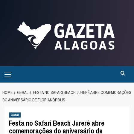
Skip
to
content
Primary
Menu
HOME
GERAL
FESTA NO SAFARI BEACH JURERÊ ABRE COMEMORAÇÕES
DO ANIVERSÁRIO DE FLORIANÓPOLIS
Geral
Festa no Safari Beach Jurerê abre
comemorações do aniversário de