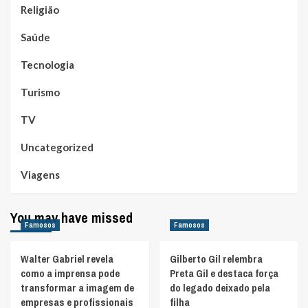
Religião
Saúde
Tecnologia
Turismo
TV
Uncategorized
Viagens
You may have missed
Famosos
Famosos
Walter Gabriel revela
Gilberto Gil relembra
como a imprensa pode
Preta Gil e destaca força
transformar a imagem de
do legado deixado pela
empresas e profissionais
filha