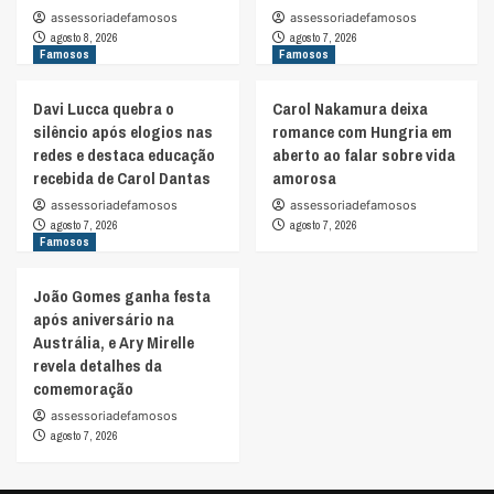
assessoriadefamosos
assessoriadefamosos
agosto 8, 2026
agosto 7, 2026
Famosos
Famosos
Davi Lucca quebra o
Carol Nakamura deixa
silêncio após elogios nas
romance com Hungria em
redes e destaca educação
aberto ao falar sobre vida
recebida de Carol Dantas
amorosa
assessoriadefamosos
assessoriadefamosos
agosto 7, 2026
agosto 7, 2026
Famosos
João Gomes ganha festa
após aniversário na
Austrália, e Ary Mirelle
revela detalhes da
comemoração
assessoriadefamosos
agosto 7, 2026