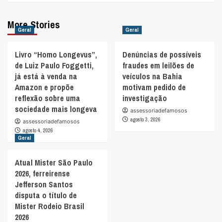
More Stories
Geral
Geral
Livro “Homo Longevus”,
Denúncias de possíveis
de Luiz Paulo Foggetti,
fraudes em leilões de
já está à venda na
veículos na Bahia
Amazon e propõe
motivam pedido de
reflexão sobre uma
investigação
sociedade mais longeva
assessoriadefamosos
agosto 3, 2026
assessoriadefamosos
agosto 4, 2026
Geral
Atual Mister São Paulo
2026, ferreirense
Jefferson Santos
disputa o título de
Mister Rodeio Brasil
2026