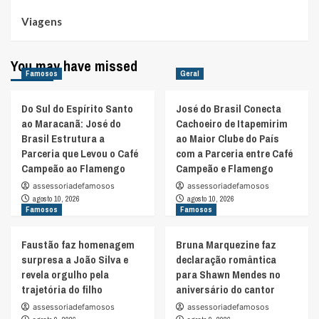
Viagens
You may have missed
Famosos
Geral
Do Sul do Espírito Santo
José do Brasil Conecta
ao Maracanã: José do
Cachoeiro de Itapemirim
Brasil Estrutura a
ao Maior Clube do País
Parceria que Levou o Café
com a Parceria entre Café
Campeão ao Flamengo
Campeão e Flamengo
assessoriadefamosos
assessoriadefamosos
agosto 10, 2026
agosto 10, 2026
Famosos
Famosos
Faustão faz homenagem
Bruna Marquezine faz
surpresa a João Silva e
declaração romântica
revela orgulho pela
para Shawn Mendes no
trajetória do filho
aniversário do cantor
assessoriadefamosos
assessoriadefamosos