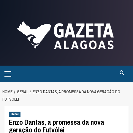
Skip
to
content
Primary
Menu
HOME
GERAL
ENZO DANTAS, A PROMESSA DA NOVA GERAÇÃO DO
FUTVÔLEI
Geral
Enzo Dantas, a promessa da nova
geração do Futvôlei