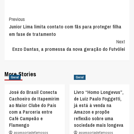
Post
Previous
Junior Lima limita contato com fãs para proteger filha
Navigation
em fase de tratamento
Next
Enzo Dantas, a promessa da nova geração do Futvôlei
More Stories
Geral
Geral
José do Brasil Conecta
Livro “Homo Longevus”,
Cachoeiro de Itapemirim
de Luiz Paulo Foggetti,
ao Maior Clube do País
já está à venda na
com a Parceria entre
Amazon e propõe
Café Campeão e
reflexão sobre uma
Flamengo
sociedade mais longeva
assessoriadefamosos
assessoriadefamosos