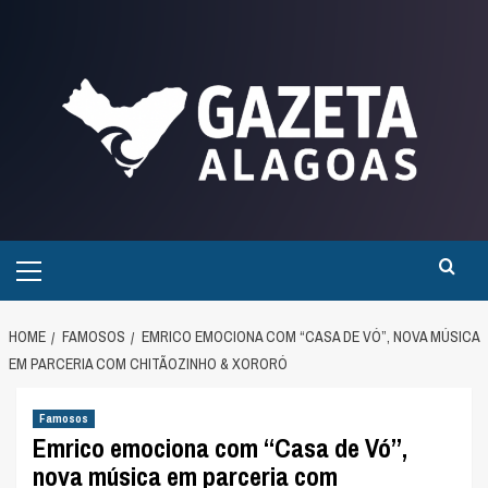
Skip
to
content
Primary
Menu
HOME
FAMOSOS
EMRICO EMOCIONA COM “CASA DE VÓ”, NOVA MÚSICA
EM PARCERIA COM CHITÃOZINHO & XORORÓ
Famosos
Emrico emociona com “Casa de Vó”,
nova música em parceria com