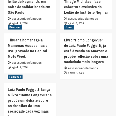
leilão de Neymar Jr. em
Thiago Michelasi fazem
noite de solidariedade em
cobertura exclusiva do
São Paulo
Leilão do Instituto Neymar
assessoriadefamosos
assessoriadefamosos
agosto 6, 2026
agosto 6, 2026
Diversos
Geral
Tihuana homenageia
Livro “Homo Longevus”,
Mamonas Assassinas em
de Luiz Paulo Foggetti, já
DVD gravado no Capital
está à venda na Amazon e
Moto Week
propõe reflexão sobre uma
sociedade mais longeva
assessoriadefamosos
agosto 6, 2026
assessoriadefamosos
agosto 4, 2026
Famosos
Luiz Paulo Foggetti lança
o livro “Homo Longevus” e
propõe um debate sobre
os desafios de uma
sociedade cada vez mais