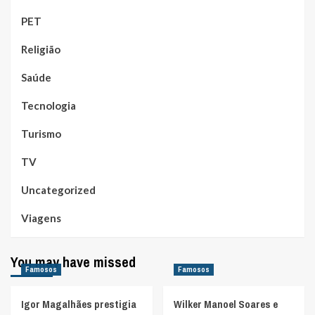
PET
Religião
Saúde
Tecnologia
Turismo
TV
Uncategorized
Viagens
You may have missed
Famosos
Famosos
Igor Magalhães prestigia
Wilker Manoel Soares e