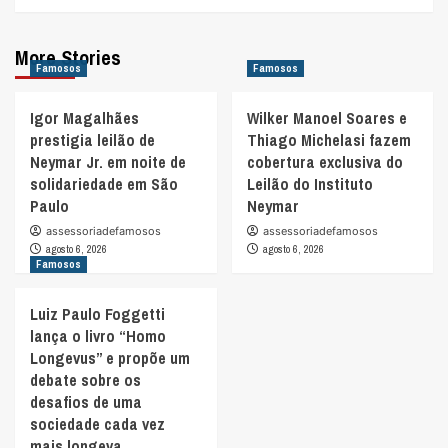
More Stories
Famosos
Famosos
Igor Magalhães
Wilker Manoel Soares e
prestigia leilão de
Thiago Michelasi fazem
Neymar Jr. em noite de
cobertura exclusiva do
solidariedade em São
Leilão do Instituto
Paulo
Neymar
assessoriadefamosos
assessoriadefamosos
agosto 6, 2026
agosto 6, 2026
Famosos
Luiz Paulo Foggetti
lança o livro “Homo
Longevus” e propõe um
debate sobre os
desafios de uma
sociedade cada vez
mais longeva