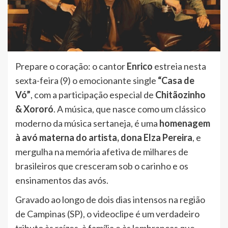
Prepare o coração: o cantor
Enrico
estreia nesta
sexta-feira (9) o emocionante single
“Casa de
Vó”
, com a participação especial de
Chitãozinho
& Xororó
. A música, que nasce como um clássico
moderno da música sertaneja, é uma
homenagem
à avó materna do artista, dona Elza Pereira
, e
mergulha na memória afetiva de milhares de
brasileiros que cresceram sob o carinho e os
ensinamentos das avós.
Gravado ao longo de dois dias intensos na região
de Campinas (SP), o videoclipe é um verdadeiro
tributo às raízes, à família e às lembranças que