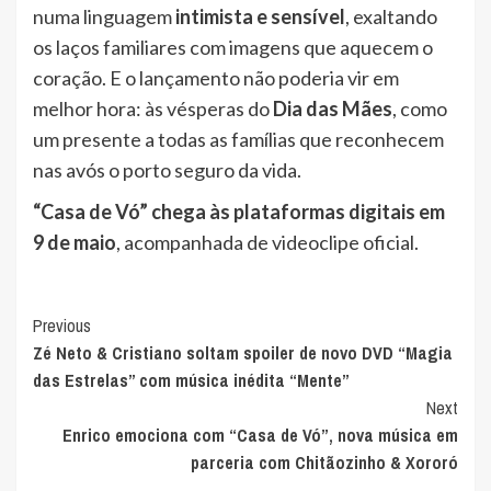
numa linguagem
intimista e sensível
, exaltando
os laços familiares com imagens que aquecem o
coração. E o lançamento não poderia vir em
melhor hora: às vésperas do
Dia das Mães
, como
um presente a todas as famílias que reconhecem
nas avós o porto seguro da vida.
“Casa de Vó” chega às plataformas digitais em
9 de maio
, acompanhada de videoclipe oficial.
Post
Previous
Zé Neto & Cristiano soltam spoiler de novo DVD “Magia
Navigation
das Estrelas” com música inédita “Mente”
Next
Enrico emociona com “Casa de Vó”, nova música em
parceria com Chitãozinho & Xororó