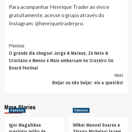
Para acompanhar Henrique Trader ao vivo e
gratuitamente, acesse o grupo através do
Instagram: @henriquetraderpro.
Post
Previous
O grande dia chegou! Jorge & Mateus, Zé Neto &
Navigation
Cristiano e Menos é Mais embarcam no Cruzeiro On
Board Festival
Next
Beijar ou não beijar: eis a questão!
More Stories
Famosos
Famosos
Igor Magalhães
Wilker Manoel Soares e
prestigia leilão de
Thiago Michelasi fazem