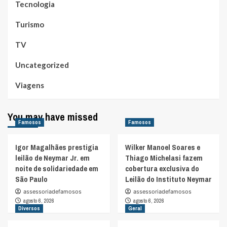
Tecnologia
Turismo
TV
Uncategorized
Viagens
You may have missed
Famosos
Famosos
Igor Magalhães prestigia
Wilker Manoel Soares e
leilão de Neymar Jr. em
Thiago Michelasi fazem
noite de solidariedade em
cobertura exclusiva do
São Paulo
Leilão do Instituto Neymar
assessoriadefamosos
assessoriadefamosos
agosto 6, 2026
agosto 6, 2026
Diversos
Geral