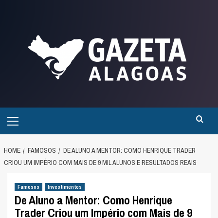
Skip
to
content
Primary
Menu
HOME
FAMOSOS
DE ALUNO A MENTOR: COMO HENRIQUE TRADER
CRIOU UM IMPÉRIO COM MAIS DE 9 MIL ALUNOS E RESULTADOS REAIS
Famosos
Investimentos
De Aluno a Mentor: Como Henrique
Trader Criou um Império com Mais de 9