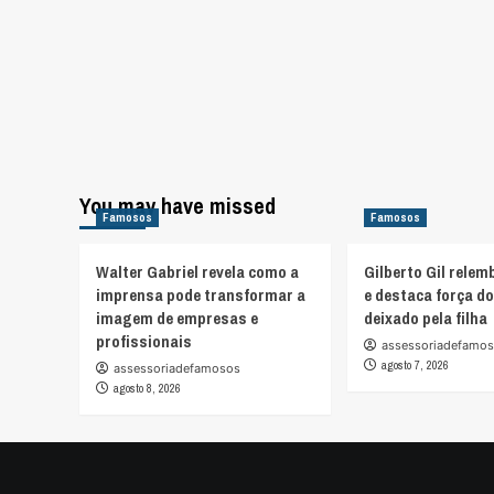
You may have missed
Famosos
Famosos
Walter Gabriel revela como a
Gilberto Gil relem
imprensa pode transformar a
e destaca força d
imagem de empresas e
deixado pela filha
profissionais
assessoriadefamo
agosto 7, 2026
assessoriadefamosos
agosto 8, 2026