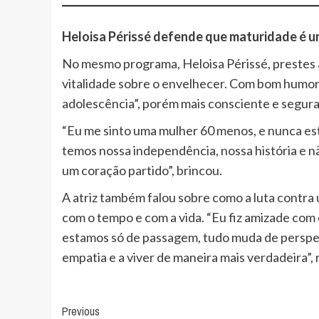
Heloisa Périssé defende que maturidade é u
No mesmo programa, Heloisa Périssé, prestes a
vitalidade sobre o envelhecer. Com bom humo
adolescência”, porém mais consciente e segura
“Eu me sinto uma mulher 60 menos, e nunca esti
temos nossa independência, nossa história e n
um coração partido”, brincou.
A atriz também falou sobre como a luta contra 
com o tempo e com a vida. “Eu fiz amizade c
estamos só de passagem, tudo muda de perspect
empatia e a viver de maneira mais verdadeira”, r
Post
Previous