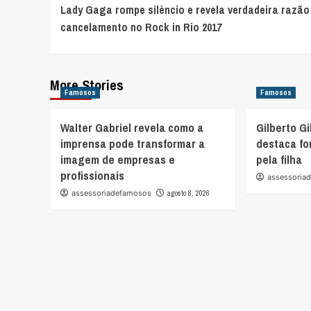
Lady Gaga rompe silêncio e revela verdadeira razão
Navigation
cancelamento no Rock in Rio 2017
More Stories
Famosos
Famosos
Walter Gabriel revela como a
Gilberto Gi
imprensa pode transformar a
destaca fo
imagem de empresas e
pela filha
profissionais
assessoria
assessoriadefamosos
agosto 8, 2026