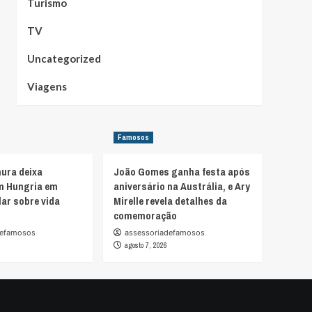
Turismo
TV
Uncategorized
Viagens
Famosos
ura deixa
João Gomes ganha festa após
m Hungria em
aniversário na Austrália, e Ary
lar sobre vida
Mirelle revela detalhes da
comemoração
defamosos
assessoriadefamosos
agosto 7, 2026