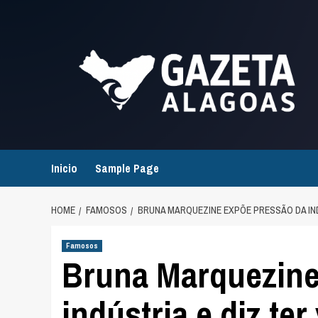
Skip
to
content
Inicio
Sample Page
HOME
FAMOSOS
BRUNA MARQUEZINE EXPÕE PRESSÃO DA INDÚ
Famosos
Bruna Marquezine
indústria e diz ter