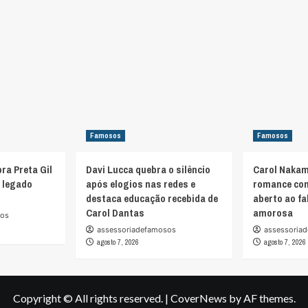
Famosos
Famosos
bra Preta Gil
Davi Lucca quebra o silêncio
Carol Nakam
o legado
após elogios nas redes e
romance co
destaca educação recebida de
aberto ao fa
Carol Dantas
amorosa
sos
assessoriadefamosos
assessoria
agosto 7, 2026
agosto 7, 2026
Copyright © All rights reserved.
|
CoverNews
by AF themes.