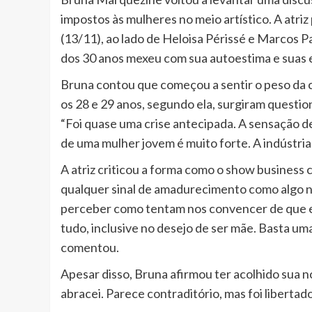
impostos às mulheres no meio artístico. A atriz
(13/11), ao lado de Heloisa Périssé e Marcos P
dos 30 anos mexeu com sua autoestima e suas e
Bruna contou que começou a sentir o peso da 
os 28 e 29 anos, segundo ela, surgiram questio
“Foi quase uma crise antecipada. A sensação 
de uma mulher jovem é muito forte. A indústria 
A atriz criticou a forma como o show business 
qualquer sinal de amadurecimento como algo n
perceber como tentam nos convencer de que e
tudo, inclusive no desejo de ser mãe. Basta um
comentou.
Apesar disso, Bruna afirmou ter acolhido sua 
abracei. Parece contraditório, mas foi libertado