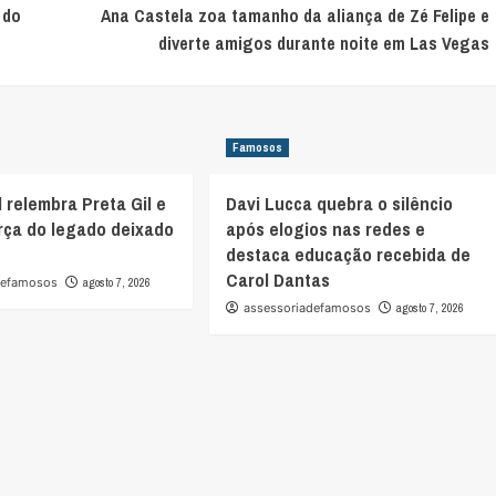
 do
Ana Castela zoa tamanho da aliança de Zé Felipe e
diverte amigos durante noite em Las Vegas
Famosos
l relembra Preta Gil e
Davi Lucca quebra o silêncio
rça do legado deixado
após elogios nas redes e
destaca educação recebida de
Carol Dantas
defamosos
agosto 7, 2026
assessoriadefamosos
agosto 7, 2026