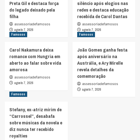
Preta Gil e destaca força
silêncio após elogios nas
do legado deixado pela
redes e destaca educação
filha
recebida de Carol Dantas
assessoriadefamosos
assessoriadefamosos
agosto 7, 2026
agosto 7, 2026
Famosos
Famosos
Carol Nakamura deixa
João Gomes ganha festa
romance com Hungria em
após aniversário na
aberto ao falar sobre vida
Austrália, e Ary Mirelle
amorosa
revela detalhes da
comemoração
assessoriadefamosos
agosto 7, 2026
assessoriadefamosos
agosto 7, 2026
Famosos
Stefany, ex-atriz mirim de
“Carrossel”, desabafa
sobre músicas da novela e
diz nunca ter recebido
royalties