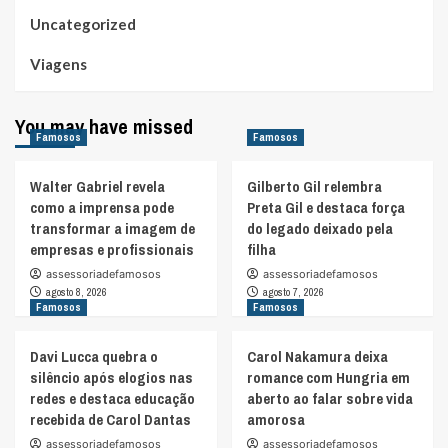
Uncategorized
Viagens
You may have missed
Famosos
Famosos
Walter Gabriel revela
Gilberto Gil relembra
como a imprensa pode
Preta Gil e destaca força
transformar a imagem de
do legado deixado pela
empresas e profissionais
filha
assessoriadefamosos
assessoriadefamosos
agosto 8, 2026
agosto 7, 2026
Famosos
Famosos
Davi Lucca quebra o
Carol Nakamura deixa
silêncio após elogios nas
romance com Hungria em
redes e destaca educação
aberto ao falar sobre vida
recebida de Carol Dantas
amorosa
assessoriadefamosos
assessoriadefamosos