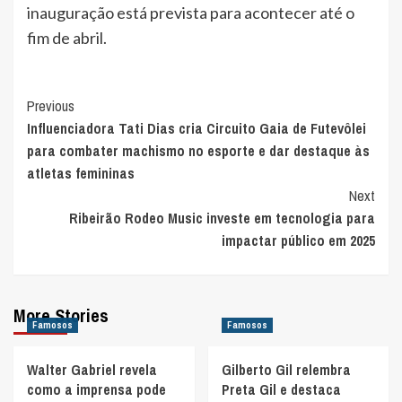
inauguração está prevista para acontecer até o
fim de abril.
Post
Previous
Influenciadora Tati Dias cria Circuito Gaia de Futevôlei
Navigation
para combater machismo no esporte e dar destaque às
atletas femininas
Next
Ribeirão Rodeo Music investe em tecnologia para
impactar público em 2025
More Stories
Famosos
Famosos
Walter Gabriel revela
Gilberto Gil relembra
como a imprensa pode
Preta Gil e destaca