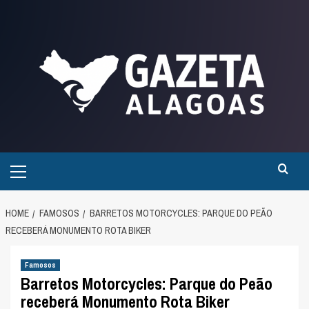
Skip
to
content
Primary
Menu
HOME
FAMOSOS
BARRETOS MOTORCYCLES: PARQUE DO PEÃO
RECEBERÁ MONUMENTO ROTA BIKER
Famosos
Barretos Motorcycles: Parque do Peão
receberá Monumento Rota Biker