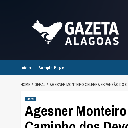
Skip
to
content
Inicio
Sample Page
HOME
GERAL
AGESNER MONTEIRO CELEBRA EXPANSÃO DO C
Geral
Agesner Monteiro
Caminho dos Dev