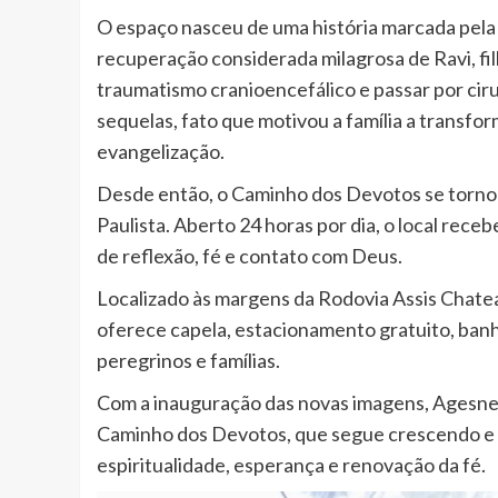
O espaço nasceu de uma história marcada pela 
recuperação considerada milagrosa de Ravi, f
traumatismo cranioencefálico e passar por cir
sequelas, fato que motivou a família a transfor
evangelização.
Desde então, o Caminho dos Devotos se tornou
Paulista. Aberto 24 horas por dia, o local rec
de reflexão, fé e contato com Deus.
Localizado às margens da Rodovia Assis Chatea
oferece capela, estacionamento gratuito, banh
peregrinos e famílias.
Com a inauguração das novas imagens, Agesner 
Caminho dos Devotos, que segue crescendo e 
espiritualidade, esperança e renovação da fé.