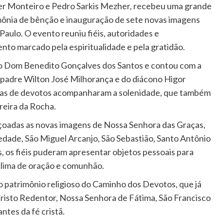
er Monteiro e Pedro Sarkis Mezher, recebeu uma grande
mônia de bênção e inauguração de sete novas imagens
 Paulo. O evento reuniu fiéis, autoridades e
to marcado pela espiritualidade e pela gratidão.
ano Dom Benedito Gonçalves dos Santos e contou com a
o padre Wilton José Milhorança e do diácono Higor
as de devotos acompanharam a solenidade, que também
reira da Rocha.
çoadas as novas imagens de Nossa Senhora das Graças,
dade, São Miguel Arcanjo, São Sebastião, Santo Antônio
, os fiéis puderam apresentar objetos pessoais para
clima de oração e comunhão.
o patrimônio religioso do Caminho dos Devotos, que já
risto Redentor, Nossa Senhora de Fátima, São Francisco
ntes da fé cristã.